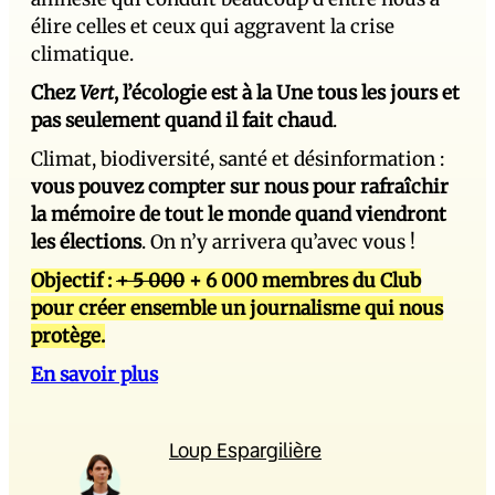
élire celles et ceux qui aggravent la crise
climatique.
Chez
Vert
, l’écologie est à la Une tous les jours et
pas seulement quand il fait chaud
.
Climat, biodiversité, santé et désinformation :
vous pouvez compter sur nous pour rafraîchir
la mémoire de tout le monde quand viendront
les élections
. On n’y arrivera qu’avec vous !
Objectif :
+ 5 000
+ 6 000 membres du Club
pour créer ensemble un journalisme qui nous
protège.
En savoir plus
Loup Espargilière