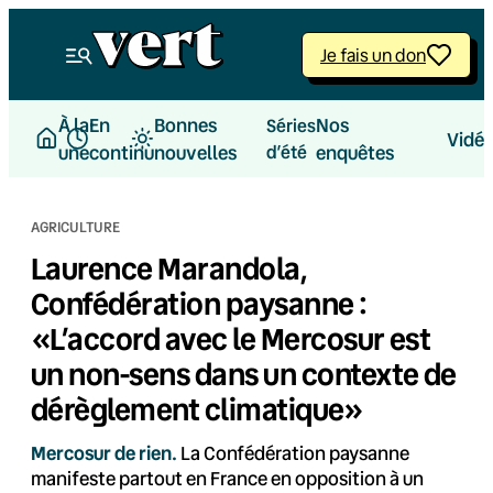
Aller
au
Je fais un don
contenu
À la
En
Bonnes
Nos
Séries
Vidé
une
continu
nouvelles
d’été
enquêtes
AGRICULTURE
Laurence Marandola,
Confédération paysanne :
«L’accord avec le Mercosur est
un non-sens dans un contexte de
dérèglement climatique»
Mercosur de rien.
La Confédération paysanne
manifeste partout en France en opposition à un