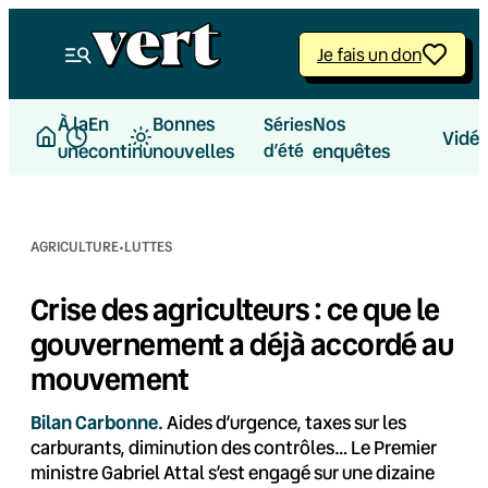
Aller
au
Je fais un don
contenu
À la
En
Bonnes
Nos
Séries
Vidé
une
continu
nouvelles
d’été
enquêtes
·
AGRICULTURE
LUTTES
Crise des agriculteurs : ce que le
gouvernement a déjà accordé au
mouvement
Bilan Carbonne.
Aides d’urgence, taxes sur les
carburants, diminution des contrôles… Le Premier
ministre Gabriel Attal s’est engagé sur une dizaine