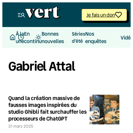
Je fais un don
À la
En
Bonnes
Nos
Séries
Vidé
une
continu
nouvelles
d’été
enquêtes
Gabriel Attal
Quand la création massive de
fausses images inspirées du
studio Ghibli fait surchauffer les
processeurs de ChatGPT
31 mars 2025