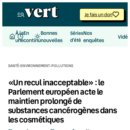
Aller
au
Je fais un don
contenu
À la
En
Bonnes
Nos
Séries
Vidé
une
continu
nouvelles
d’été
enquêtes
·
SANTÉ-ENVIRONNEMENT
POLLUTIONS
«Un recul inacceptable» : le
Parlement européen acte le
maintien prolongé de
substances cancérogènes dans
les cosmétiques