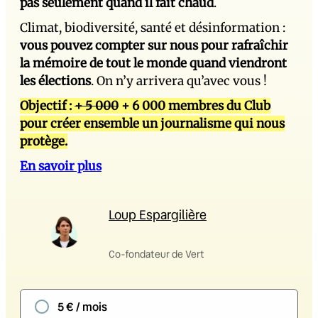
pas seulement quand il fait chaud
.
Climat, biodiversité, santé et désinformation :
vous pouvez compter sur nous pour rafraîchir
la mémoire de tout le monde quand viendront
les élections
. On n’y arrivera qu’avec vous !
Objectif :
+ 5 000
+ 6 000 membres du Club
pour créer ensemble un journalisme qui nous
protège.
En savoir plus
Loup Espargilière
Co-fondateur de Vert
5 € / mois