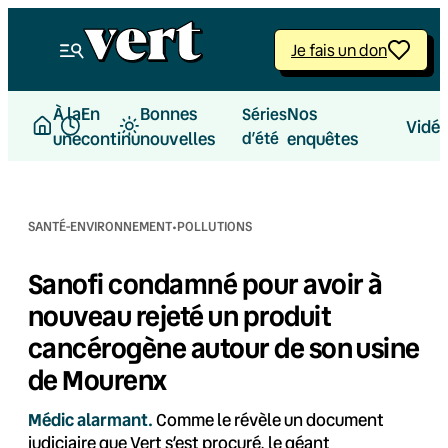
Aller
au
Je fais un don
contenu
À la
En
Bonnes
Nos
Séries
Vidé
une
continu
nouvelles
d’été
enquêtes
·
SANTÉ-ENVIRONNEMENT
POLLUTIONS
Sanofi condamné pour avoir à
nouveau rejeté un produit
cancérogène autour de son usine
de Mourenx
Médic alarmant.
Comme le révèle un document
judiciaire que Vert s’est procuré, le géant