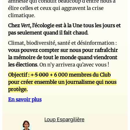
amnésie qui conduit beaucoup d’entre nous à
élire celles et ceux qui aggravent la crise
climatique.
Chez
Vert
, l’écologie est à la Une tous les jours et
pas seulement quand il fait chaud
.
Climat, biodiversité, santé et désinformation :
vous pouvez compter sur nous pour rafraîchir
la mémoire de tout le monde quand viendront
les élections
. On n’y arrivera qu’avec vous !
Objectif :
+ 5 000
+ 6 000 membres du Club
pour créer ensemble un journalisme qui nous
protège.
En savoir plus
Loup Espargilière