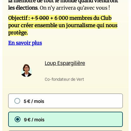
la mémoire de tout le monde quand viendront
les élections
. On n’y arrivera qu’avec vous !
Objectif :
+ 5 000
+ 6 000 membres du Club
pour créer ensemble un journalisme qui nous
protège.
En savoir plus
Loup Espargilière
Co-fondateur de Vert
5 € / mois
9 € / mois