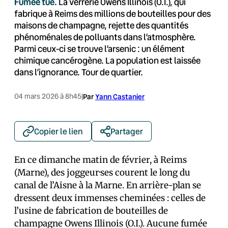
Fumée tue.
La verrerie Owens Illinois (O.I.), qui
fabrique à Reims des millions de bouteilles pour des
maisons de champagne, rejette des quantités
phénoménales de polluants dans l’atmosphère.
Parmi ceux-ci se trouve l’arsenic : un élément
chimique cancérogène. La population est laissée
dans l’ignorance. Tour de quartier.
04 mars 2026 à 8h45
|
Par
Yann Castanier
Copier le lien
Partager
En ce dimanche matin de février, à Reims
(Marne), des joggeur·ses courent le long du
canal de l’Aisne à la Marne. En arrière-plan se
dressent deux immenses cheminées : celles de
l’usine de fabrication de bouteilles de
champagne Owens Illinois (O.I.). Aucune fumée