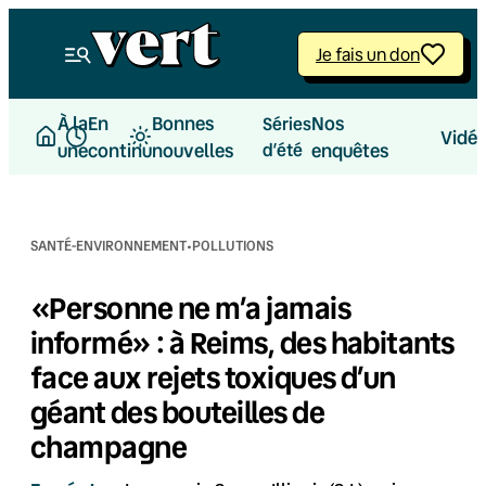
Aller
au
Je fais un don
contenu
À la
En
Bonnes
Nos
Séries
Vidé
une
continu
nouvelles
d’été
enquêtes
·
SANTÉ-ENVIRONNEMENT
POLLUTIONS
«Personne ne m’a jamais
informé» : à Reims, des habitants
face aux rejets toxiques d’un
géant des bouteilles de
champagne