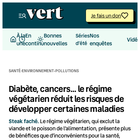
Aller
au
Je fais un don
contenu
À la
En
Bonnes
Nos
Séries
Vidé
une
continu
nouvelles
d’été
enquêtes
·
SANTÉ-ENVIRONNEMENT
POLLUTIONS
Diabète, cancers… le régime
végétarien réduit les risques de
développer certaines maladies
Steak faché.
Le régime végétarien, qui exclut la
viande et le poisson de l’alimentation, présente plus
de bénéfices que d’inconvénients pour la santé,