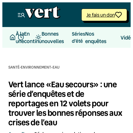
Aller
au
Je fais un don
contenu
À la
En
Bonnes
Nos
Séries
Vidé
une
continu
nouvelles
d’été
enquêtes
·
SANTÉ-ENVIRONNEMENT
EAU
Vert lance «Eau secours» : une
série d’enquêtes et de
reportages en 12 volets pour
trouver les bonnes réponses aux
crises de l’eau