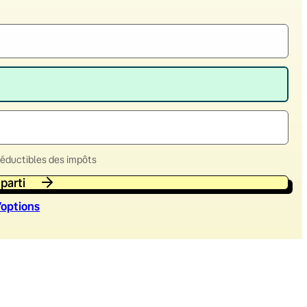
déductibles des impôts
 parti
’option
s