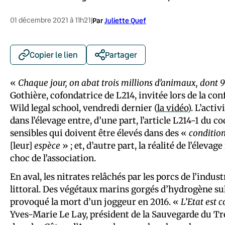
01 décembre 2021 à 11h21
|
Par
Juliette Quef
Copier le lien
Partager
«
Chaque jour, on abat trois millions d’animaux, dont 9
Gothière, cofondatrice de L214, invitée lors de la c
Wild legal school, vendredi dernier (
la vidéo
). L’activ
dans l’élevage entre, d’une part, l’article L214-1 du
sensibles qui doivent être élevés dans des «
condition
[leur]
espèce
» ; et, d’autre part, la réalité de l’élev
choc de l’association.
En aval, les nitrates relâchés par les porcs de l’indus
littoral. Des végétaux marins gorgés d’hydrogène su
provoqué la mort d’un joggeur en 2016. «
L’Etat est 
Yves-Marie Le Lay, président de la Sauvegarde du Tr