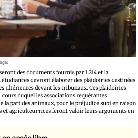
legal
lyseront des documents fournis par L214 et la
s étudiant·es devront élaborer des plaidoiries destinées
es ultérieures devant les tribunaux. Ces plaidoiries
u cours duquel les associations requérantes
 la part des animaux, pour le préjudice subi en raison
s et agriculteur·rices feront valoir leurs arguments en
t en accès libre.