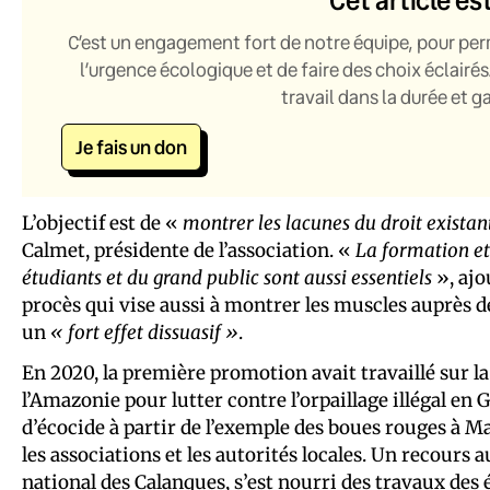
C’est un engagement fort de notre équipe, pour per
l’urgence écologique et de faire des choix éclairés
travail dans la durée et 
Je fais un don
L’objectif est de «
montrer les lacunes du droit existan
Calmet, présidente de l’association. «
La formation et
étudiants et du grand public sont aussi essentiels
», aj
procès qui vise aussi à montrer les muscles auprès de
un
« fort effet dissuasif »
.
En 2020, la première promotion avait travaillé sur l
l’Amazonie pour lutter contre l’orpaillage illégal en
d’écocide à partir de l’exemple des boues rouges à M
les associations et les autorités locales. Un recours a
national des Calanques, s’est nourri des travaux des 