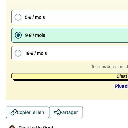
5 € / mois
9 € / mois
19 € / mois
Tous les dons sont 
C'est
Plus d
Copier le lien
Partager
Par
Juliette Quef