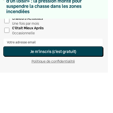
d’un loisir» : la pression monte pour
Du lundi au vendredi
suspendre la chasse dans les zones
Hebdomadaire
incendiées
Le samedi
Chaleurs Actuelles
Une fois par mois
C’était Mieux Après
Occasionnelle
Je m’inscris (c’est gratuit)
Politique de confidentialité