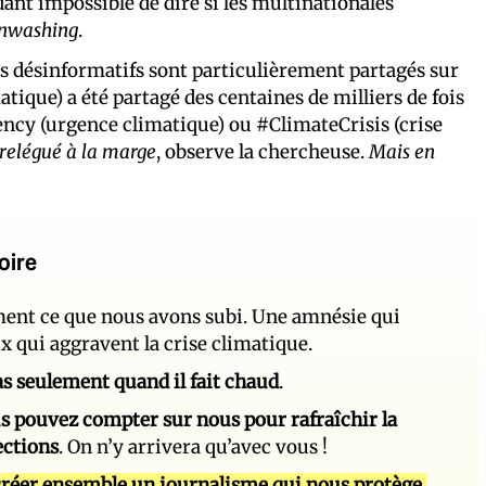
ant impossible de dire si les multinationales
nwashing
.
s désinformatifs sont particulièrement partagés sur
ique) a été partagé des centaines de milliers de fois
ncy (urgence climatique) ou #ClimateCrisis (crise
 relégué à la marge
, observe la chercheuse.
Mais en
oire
ement ce que nous avons subi. Une amnésie qui
ux qui aggravent la crise climatique.
 pas seulement quand il fait chaud
.
s pouvez compter sur nous pour rafraîchir la
ections
. On n’y arrivera qu’avec vous !
réer ensemble un journalisme qui nous protège.