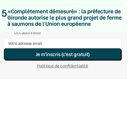
Hebdomadaire
5
Le samedi
«Complètement démesuré» : la préfecture de
Chaleurs Actuelles
Gironde autorise le plus grand projet de ferme
Une fois par mois
à saumons de l’Union européenne
C’était Mieux Après
Occasionnelle
Je m’inscris (c’est gratuit)
Politique de confidentialité