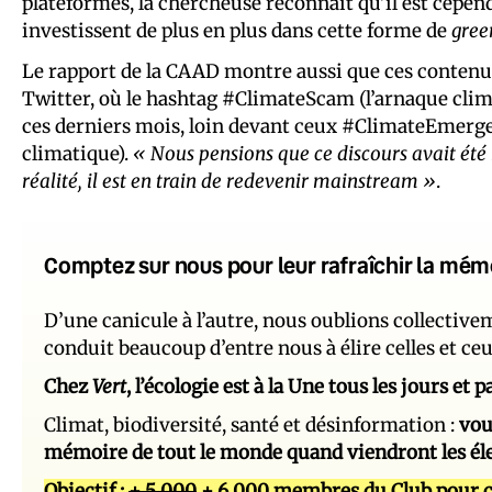
plateformes, la chercheuse reconnaît qu’il est cepend
investissent de plus en plus dans cette forme de
gree
Le rapport de la CAAD montre aussi que ces contenu
Twitter, où le hashtag #ClimateScam (l’arnaque climat
ces derniers mois, loin devant ceux #ClimateEmerge
climatique).
« Nous pensions que ce discours avait été
réalité, il est en train de redevenir mainstream »
.
Comptez sur nous pour leur rafraîchir la mém
D’une canicule à l’autre, nous oublions collectiv
conduit beaucoup d’entre nous à élire celles et ce
Chez
Vert
, l’écologie est à la Une tous les jours et
Climat, biodiversité, santé et désinformation :
vou
mémoire de tout le monde quand viendront les él
Objectif :
+ 5 000
+ 6 000 membres du Club pour c