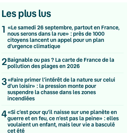
Les plus lus
1
«Le samedi 26 septembre, partout en France,
nous serons dans la rue» : près de 1000
citoyens lancent un appel pour un plan
d’urgence climatique
2
Baignable ou pas ? La carte de France de la
pollution des plages en 2026
3
«Faire primer l’intérêt de la nature sur celui
d’un loisir» : la pression monte pour
suspendre la chasse dans les zones
incendiées
4
«Si c’est pour qu’il naisse sur une planète en
💌 Inscrivez-vous à nos newsletters
guerre et en feu, ce n’est pas la peine» : elles
voulaient un enfant, mais leur vie a basculé
Quotidienne
cet été
Du lundi au vendredi