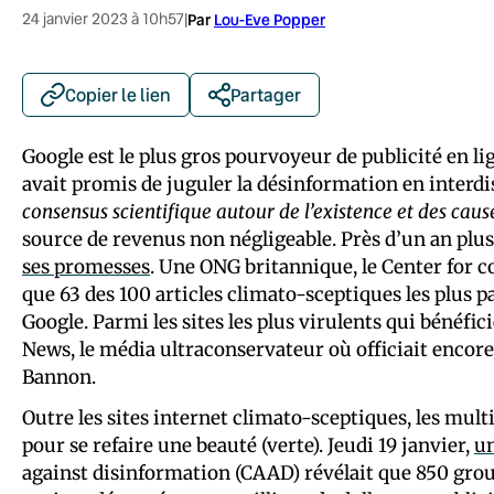
24 janvier 2023 à 10h57
|
Par
Lou-Eve Popper
Copier le lien
Partager
Google est le plus gros pourvoyeur de publicité en l
avait promis de juguler la désinformation en interdis
consensus scientifique autour de l’existence et des ca
source de revenus non négligeable. Près d’un an plus 
ses promesses
. Une ONG britannique, le Center for 
que 63 des 100 articles climato-sceptiques les plus pa
Google. Parmi les sites les plus virulents qui bénéfic
News, le média ultraconservateur où officiait encore,
Bannon.
Outre les sites internet climato-sceptiques, les multi
pour se refaire une beauté (verte). Jeudi 19 janvier,
un
against disinformation (CAAD) révélait que 850 groupe