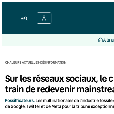
Aller
au
contenu
Menu
À la 
·
CHALEURS ACTUELLES
DÉSINFORMATION
Sur les réseaux sociaux, le 
train de redevenir mainstr
Fossilficateurs.
Les multinationales de l’industrie fossile
de Google, Twitter et de Meta pour la tribune exceptionnel