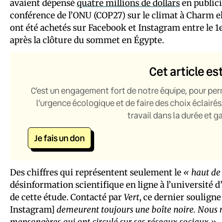
avaient dépensé
quatre millions de dollars
en publici
conférence de l’ONU (COP27) sur le climat à Charm el
ont été achetés sur Facebook et Instagram entre le 
après la clôture du sommet en Égypte.
Cet article es
C’est un engagement fort de notre équipe, pour per
l’urgence écologique et de faire des choix éclairés
travail dans la durée et 
Je fais un don
Des chiffres qui représentent seulement le
« haut de 
désinformation scientifique en ligne à l’université d
de cette étude. Contacté par
Vert
, ce dernier soulign
Instagram]
demeurent toujours une boîte noire. Nous 
mensongères qui ont circulé sur ses réseaux sociaux »
.