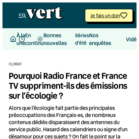
Aller
au
Je fais un don
contenu
À la
En
Bonnes
Nos
Séries
Vidé
une
continu
nouvelles
d’été
enquêtes
CLIMAT
Pourquoi Radio France et France
TV suppriment-ils des émissions
sur l’écologie ?
Alors que l’écologie fait partie des principales
préoccupations des Français·es, de nombreux
contenus dédiés disparaissent des antennes du
service public. Hasard des calendriers ou signe d’un
désamour pour ces sujets ? On fait le point sur la