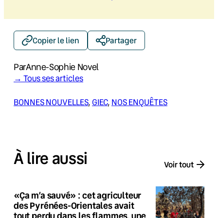
Copier le lien
Partager
Par
Anne-Sophie Novel
→ Tous ses articles
BONNES NOUVELLES
, 
GIEC
, 
NOS ENQUÊTES
À lire aussi
Voir tout
«Ça m’a sauvé» : cet agriculteur
des Pyrénées-Orientales avait
tout perdu dans les flammes, une