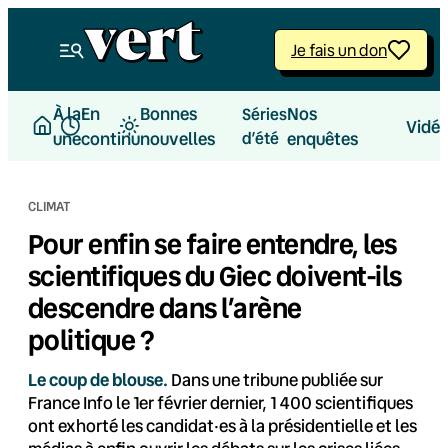
Aller
au
Je fais un don
contenu
À la
En
Bonnes
Nos
Séries
Vidé
une
continu
nouvelles
d’été
enquêtes
CLIMAT
Pour enfin se faire entendre, les
scientifiques du Giec doivent-ils
descendre dans l’arène
politique ?
Le coup de blouse.
Dans une tribune publiée sur
France Info le 1er février dernier, 1 400 scientifiques
ont exhorté les candidat·es à la présidentielle et les