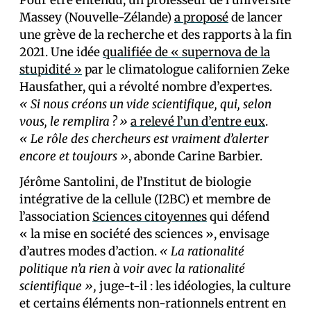
Pour être entendu, un professeur de l’université
Massey (Nouvelle-Zélande)
a proposé
de lancer
une grève de la recherche et des rapports à la fin
2021. Une idée
qualifiée de « supernova de la
stupidité »
par le climatologue californien Zeke
Hausfather, qui a révolté nombre d’expert·es.
« Si nous créons un vide scientifique, qui, selon
vous, le remplira ? »
a relevé l’un d’entre eux
.
« Le rôle des chercheurs est vraiment d’alerter
encore et toujours »
, abonde Carine Barbier.
Jérôme Santolini, de l’Institut de biologie
intégrative de la cellule (I2BC) et membre de
l’association
Sciences citoyennes
qui défend
« la mise en société des sciences », envisage
d’autres modes d’action.
« La rationalité
politique n’a rien à voir avec la rationalité
scientifique »,
juge-t-il : les idéologies, la culture
et certains éléments non-rationnels entrent en