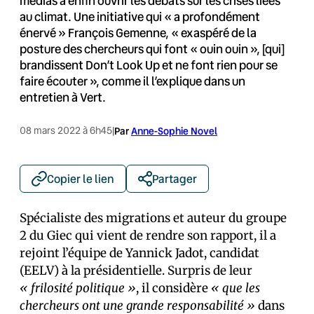
médias à enfin ouvrir les débats sur les crises liées
au climat. Une initiative qui « a profondément
énervé » François Gemenne, « exaspéré de la
posture des chercheurs qui font « ouin ouin », [qui]
brandissent Don’t Look Up et ne font rien pour se
faire écouter », comme il l’explique dans un
entretien à Vert.
08 mars 2022 à 6h45
|
Par
Anne-Sophie Novel
Copier le lien
Partager
Spécialiste des migrations et auteur du groupe
2 du Giec qui vient de rendre son rapport, il a
rejoint l’équipe de Yannick Jadot, candidat
(EELV) à la présidentielle. Surpris de leur
« frilosité politique »
, il considère
« que les
chercheurs ont une grande responsabilité »
dans