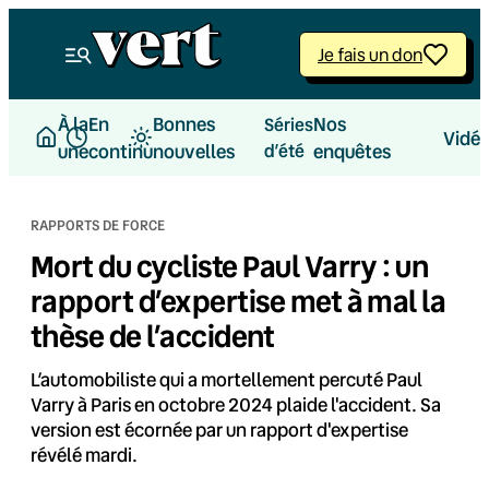
Aller
au
Je fais un don
contenu
À la
En
Bonnes
Nos
Séries
Vidé
une
continu
nouvelles
d’été
enquêtes
RAPPORTS DE FORCE
Mort du cycliste Paul Varry : un
rapport d’expertise met à mal la
thèse de l’accident
L’automobiliste qui a mortellement percuté Paul
Varry à Paris en octobre 2024 plaide l'accident. Sa
version est écornée par un rapport d'expertise
révélé mardi.