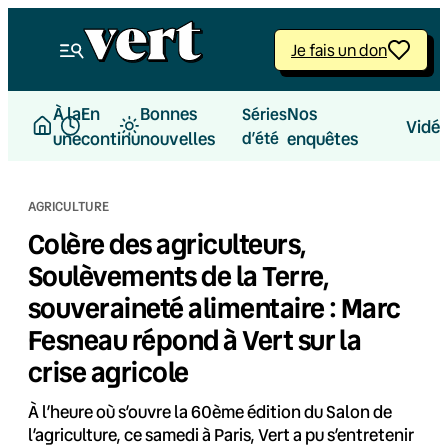
Aller
au
Je fais un don
contenu
À la
En
Bonnes
Nos
Séries
Vidé
une
continu
nouvelles
d’été
enquêtes
AGRICULTURE
Colère des agriculteurs,
Soulèvements de la Terre,
souveraineté alimentaire : Marc
Fesneau répond à Vert sur la
crise agricole
À l’heure où s’ouvre la 60ème édition du Salon de
l’agriculture, ce samedi à Paris, Vert a pu s’entretenir