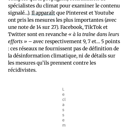
spécialistes du climat pour examiner le contenu
signalé…).
Il apparaît
que Pinterest et Youtube
ont pris les mesures les plus importantes (avec
une note de 14 sur 27). Facebook, TikTok et
Twitter sont en revanche
« à la traîne dans leurs
efforts »
– avec respectivement 9, 7 et… 5 points
: ces réseaux ne fournissent pas de définition de
la désinformation climatique, ni de détails sur
les mesures qu’ils prennent contre les
récidivistes.
L
e
cl
a
s
s
e
m