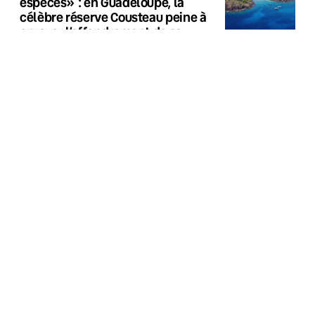
espèces» : en Guadeloupe, la
célèbre réserve Cousteau peine à
enrayer l’effondrement de sa
biodiversité
TÉMOIGNAGES
«Si c’est pour qu’il naisse sur une
planète en guerre et en feu, ce
n’est pas la peine» : elles et ils
voulaient un enfant, mais leur vie
a basculé cet été
C'EST CHAUD
«Complètement démesuré» : la
préfecture de Gironde autorise le
plus grand projet de ferme à
saumons de l’Union européenne