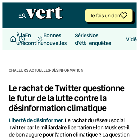
Aller
au
Je fais un don
contenu
À la
En
Bonnes
Nos
Séries
Vidé
une
continu
nouvelles
d’été
enquêtes
·
CHALEURS ACTUELLES
DÉSINFORMATION
Le rachat de Twitter questionne
le futur de la lutte contre la
désinformation climatique
Liberté de désinformer.
Le rachat du réseau social
Twitter par le milliardaire libertarien Elon Musk est-il
de bon augure pour l’action climatique ? La question