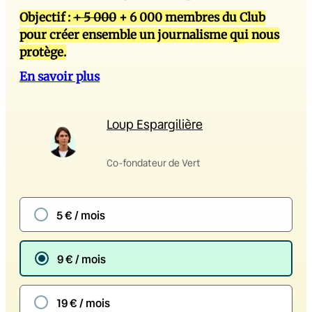
Objectif :
+ 5 000
+ 6 000 membres du Club
pour créer ensemble un journalisme qui nous
protège.
En savoir plus
Loup Espargilière
Co-fondateur de Vert
5 € / mois
9 € / mois
19 € / mois