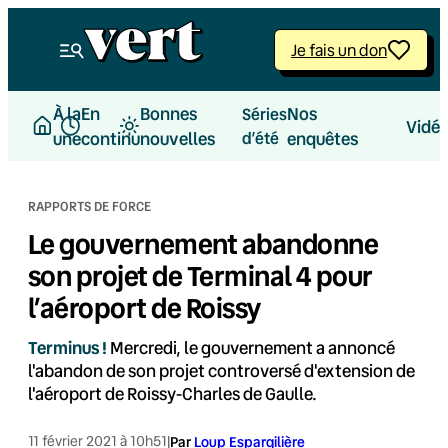
Aller
au
Je fais un don
contenu
À la
En
Bonnes
Nos
Séries
Vidé
une
continu
nouvelles
d’été
enquêtes
RAPPORTS DE FORCE
Le gouvernement abandonne
son projet de Terminal 4 pour
l’aéroport de Roissy
Terminus !
Mercredi, le gouvernement a annoncé
l'abandon de son projet controversé d'extension de
l'aéroport de Roissy-Charles de Gaulle.
11 février 2021 à 10h51
|
Par
Loup Espargilière