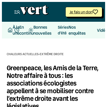
Aller
au
Je fais un don
contenu
À la
En
Bonnes
Nos
Séries
Vidé
une
continu
nouvelles
d’été
enquêtes
·
CHALEURS ACTUELLES
EXTRÊME DROITE
Greenpeace, les Amis de la Terre,
Notre affaire à tous : les
associations écologistes
appellent à se mobiliser contre
l’extrême droite avant les
législatives