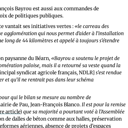
rançois Bayrou est aussi aux commandes de
oix de politiques publiques.
te vantait ses initiatives vertes :
«le carreau des
re agglomération qui nous permet d’aider à l’installation
 long de 44 kilomètres et appelé à toujours s’étendre
ion paysanne du Béarn,
«Bayrou a soutenu le projet de
lomération paloise, mais il a retourné sa veste quand la
incipal syndicat agricole français, NDLR]
s’est rendue
er et qu’il ne rentrait pas dans leur schéma
 pour qui le bilan se mesure au nombre de
mairie de Pau, Jean-François Blanco.
Il est pour la remise
re article
)
que sa majorité a pourtant voté à l’Assemblée
on de dalles de béton comme aux halles, préservation
teformes aériennes, absence de projets d’espaces