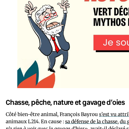
Chasse, pêche, nature et gavage d’oies
Côté bien-être animal, François Bayrou
s’est vu attr
animaux L214. En cause :
sa défense de la chasse
,
du 
n’a rien à voir avec le gavage d’hier»
,
avait-il déclaré
s