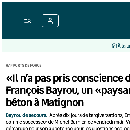
Aller
au
contenu
Menu
À la 
RAPPORTS DE FORCE
«Il n’a pas pris conscience 
François Bayrou, un «paysan
béton à Matignon
Bayrou de secours.
Après dix jours de tergiversations, 
comme successeur de Michel Barnier, ce vendredi midi. Vieu
démarqué pour son appétence pour les questions écologiq