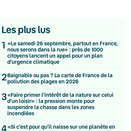
Les plus lus
1
«Le samedi 26 septembre, partout en France,
nous serons dans la rue» : près de 1000
citoyens lancent un appel pour un plan
d’urgence climatique
2
Baignable ou pas ? La carte de France de la
pollution des plages en 2026
3
«Faire primer l’intérêt de la nature sur celui
d’un loisir» : la pression monte pour
suspendre la chasse dans les zones
💌 Inscrivez-vous à nos newsletters
incendiées
Quotidienne
4
«Si c’est pour qu’il naisse sur une planète en
Du lundi au vendredi