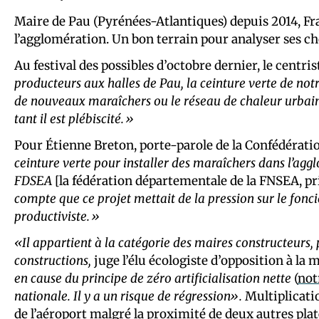
Maire de Pau (Pyrénées-Atlantiques) depuis 2014, F
l’agglomération. Un bon terrain pour analyser ses ch
Au festival des possibles d’octobre dernier, le centris
producteurs aux halles de Pau, la ceinture verte de not
de nouveaux maraîchers ou le réseau de chaleur urbaine
tant il est plébiscité.»
Pour Étienne Breton, porte-parole de la Confédérat
ceinture verte pour installer des maraîchers dans l’agg
FDSEA
[la fédération départementale de la FNSEA, pr
compte que ce projet mettait de la pression sur le fonci
productiviste.»
«Il appartient à la catégorie des maires constructeurs,
constructions,
juge l’élu écologiste d’opposition à la 
en cause du principe de zéro artificialisation nette
(
not
nationale. Il y a un risque de régression».
Multiplicati
de l’aéroport malgré la proximité de deux autres pla