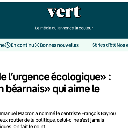
Le média qui annonce la couleur
une
En continu
Bonnes nouvelles
Nos 
Séries d’été
de l’urgence écologique» :
 béarnais» qui aime le
Emmanuel Macron a nommé le centriste François Bayrou
x routier de la politique, celui-ci ne s’est jamais
ues. On fait le point.