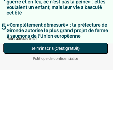
guerre et en feu, ce n’est pas la peine» : elles
Hebdomadaire
voulaient un enfant, mais leur vie a basculé
Le samedi
cet été
Chaleurs Actuelles
Une fois par mois
5
C’était Mieux Après
«Complètement démesuré» : la préfecture de
Occasionnelle
Gironde autorise le plus grand projet de ferme
à saumons de l’Union européenne
Je m’inscris (c’est gratuit)
Politique de confidentialité