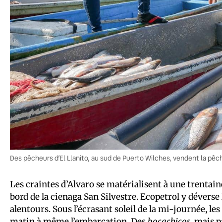
Des pêcheurs d’El Llanito, au sud de Puerto Wilches, vendent la pê
Les craintes d’Alvaro se matérialisent à une trentaine
bord de la cienaga San Silvestre. Ecopetrol y déverse 
alentours. Sous l’écrasant soleil de la mi-journée, 
matin à même l’embarcation. Des
bocachicos
, mais 