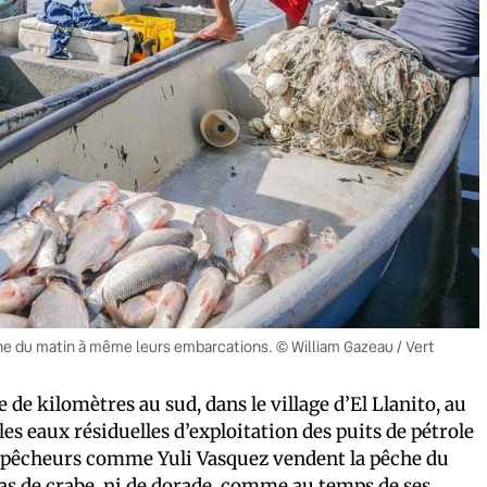
che du matin à même leurs embarcations. © William Gazeau / Vert
 de kilomètres au sud, dans le village d’El Llanito, au
les eaux résiduelles d’exploitation des puits de pétrole
les pêcheurs comme Yuli Vasquez vendent la pêche du
pas de crabe, ni de dorade, comme au temps de ses