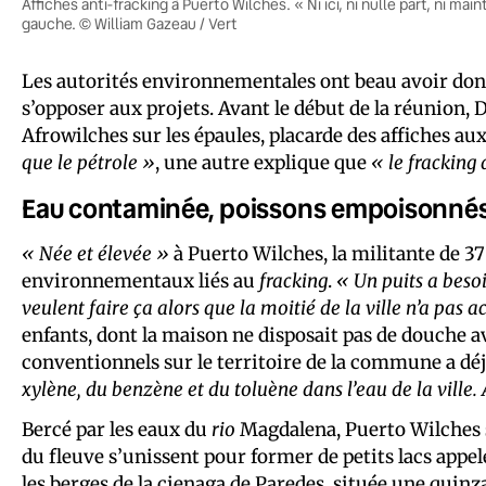
Affiches anti-fracking à Puerto Wilches. « Ni ici, ni nulle part, ni mai
gauche. © William Gazeau / Vert
Les autorités environnementales ont beau avoir donné
s’opposer aux projets. Avant le début de la réunion, 
Afrowilches sur les épaules, placarde des affiches a
que le pétrole »
, une autre explique que
« le fracking
Eau contaminée, poissons empoisonné
« Née et élevée »
à Puerto Wilches, la militante de 37
environnementaux liés au
fracking
.
« Un puits a besoi
veulent faire ça alors que la moitié de la ville n’a pas a
enfants, dont la maison ne disposait pas de douche av
conventionnels sur le territoire de la commune a déjà
xylène, du benzène et du toluène dans l’eau de la ville. 
Bercé par les eaux du
rio
Magdalena, Puerto Wilches s
du fleuve s’unissent pour former de petits lacs appe
les berges de la cienaga de Paredes, située une quin