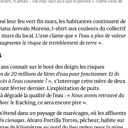
ntenant, ni jamais – Car l’eau vaut plus que le pétrole », clame celle de
 leur feu vert fin mars, les habitant·es continuent de
Diana Arevalo Moreno, t-shirt aux couleurs du collectif
ux murs du local. L’une clame que
« l’eau a plus de valeur
 augmente le risque de tremblement de terre »
.
s
 ans connait sur le bout des doigts les risques
n de 20 millions de litres d’eau pour fonctionner. Et ils
ccès à l’eau courante ? »,
s’interroge cette mère de deux
ant février dernier. L’exploitation de puits
 dégradé la qualité de l’eau :
« Nous avons retrouvé du
Avec le
fracking, ce sera encore pire ».
’étend dans un paysage de marécages, où les affluents
lés
cienagas
. Alvaro Portilla Torres, pêcheur, habite sur
zaine de kilomètres au nord du lieu prévu pour la mise