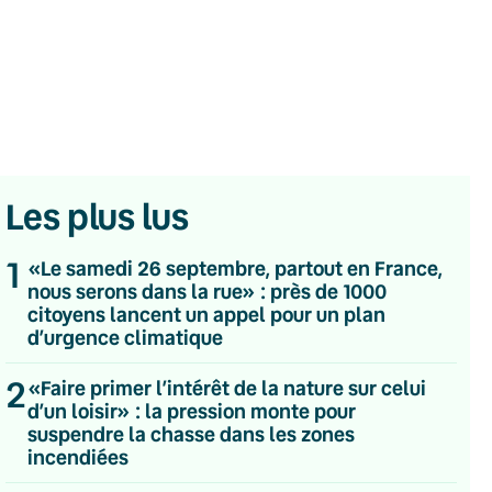
Les plus lus
1
«Le samedi 26 septembre, partout en France,
nous serons dans la rue» : près de 1000
citoyens lancent un appel pour un plan
d’urgence climatique
2
«Faire primer l’intérêt de la nature sur celui
💌 Inscrivez-vous à nos newsletters
d’un loisir» : la pression monte pour
suspendre la chasse dans les zones
Quotidienne
incendiées
Du lundi au vendredi
Hebdomadaire