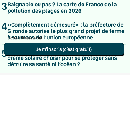
3
Baignable ou pas ? La carte de France de la
Le samedi
Chaleurs Actuelles
pollution des plages en 2026
Une fois par mois
C’était Mieux Après
4
«Complètement démesuré» : la préfecture de
Occasionnelle
Gironde autorise le plus grand projet de ferme
à saumons de l’Union européenne
Je m’inscris (c’est gratuit)
5
Substances toxiques, labels abusifs… Quelle
crème solaire choisir pour se protéger sans
Politique de confidentialité
détruire sa santé ni l’océan ?