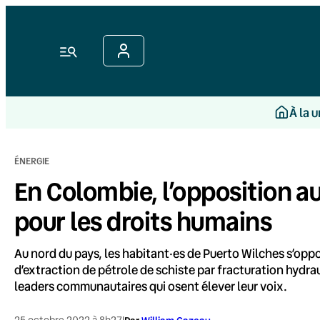
Aller
au
contenu
Menu
À la 
ÉNERGIE
En Colombie, l’opposition au
pour les droits humains
Au nord du pays, les habitant·es de Puerto Wilches s’opp
d’extraction de pétrole de schiste par fracturation hydra
leaders communautaires qui osent élever leur voix.
25 octobre 2022 à 8h27