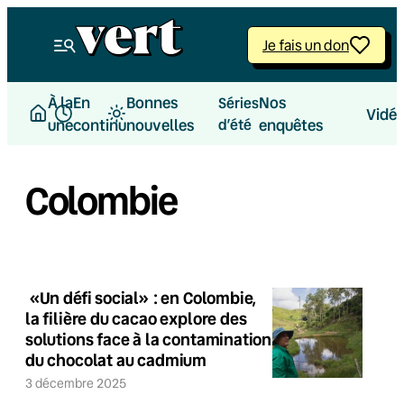
Je fais un don
À la
En
Bonnes
Nos
Séries
Vidé
une
continu
nouvelles
d’été
enquêtes
Colombie
«Un défi social» : en Colombie,
la filière du cacao explore des
solutions face à la contamination
du chocolat au cadmium
3 décembre 2025