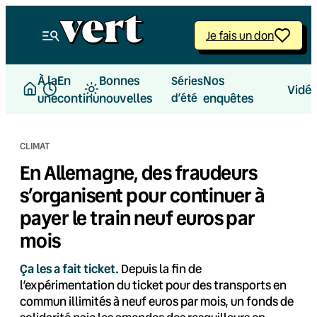
Aller
au
Je fais un don
contenu
À la
En
Bonnes
Nos
Séries
Vidé
une
continu
nouvelles
d’été
enquêtes
CLIMAT
En Allemagne, des fraudeurs
s’organisent pour continuer à
payer le train neuf euros par
mois
Ça les a fait ticket.
Depuis la fin de
l’expérimentation du ticket pour des transports en
commun illimités à neuf euros par mois, un fonds de