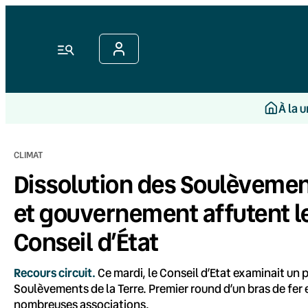
Aller
au
contenu
Menu
À la 
CLIMAT
Dissolution des Soulèvement
et gouvernement affutent l
Conseil d’État
Recours circuit.
Ce mardi, le Conseil d’Etat examinait un 
Soulèvements de la Terre. Premier round d’un bras de fe
nombreuses associations.