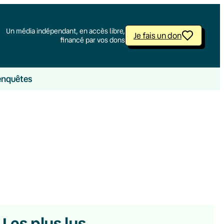
Un média indépendant, en accès libre,
Je fais un don
financé par vos dons
enquêtes
Les plus lus