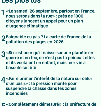
1
«Le samedi 26 septembre, partout en France,
nous serons dans la rue» : près de 1000
citoyens lancent un appel pour un plan
d’urgence climatique
2
Baignable ou pas ? La carte de France de la
pollution des plages en 2026
3
«Si c’est pour qu’il naisse sur une planète en
guerre et en feu, ce n’est pas la peine» : elles
et ils voulaient un enfant, mais leur vie a
basculé cet été
4
«Faire primer l’intérêt de la nature sur celui
d’un loisir» : la pression monte pour
suspendre la chasse dans les zones
💌 Inscrivez-vous à nos newsletters
incendiées
Quotidienne
5
«Complètement démesuré» : la préfecture de
Du lundi au vendredi