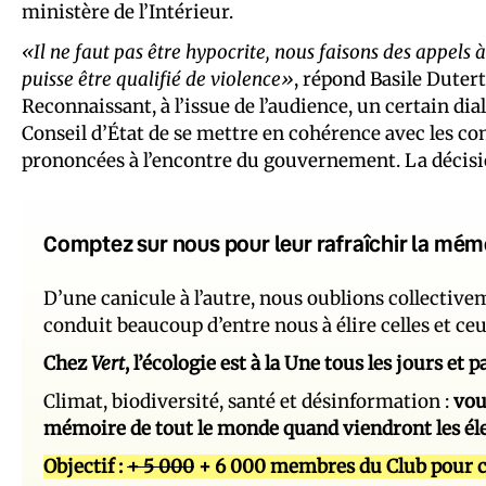
ministère de l’Intérieur.
«Il ne faut pas être hypocrite, nous faisons des appels 
puisse être qualifié de violence»
, répond Basile Duter
Reconnaissant, à l’issue de l’audience, un certain dia
Conseil d’État de se mettre en cohérence avec les 
prononcées à l’encontre du gouvernement. La décisio
Comptez sur nous pour leur rafraîchir la mém
D’une canicule à l’autre, nous oublions collectiv
conduit beaucoup d’entre nous à élire celles et ce
Chez
Vert
, l’écologie est à la Une tous les jours et
Climat, biodiversité, santé et désinformation :
vou
mémoire de tout le monde quand viendront les él
Objectif :
+ 5 000
+ 6 000 membres du Club pour c