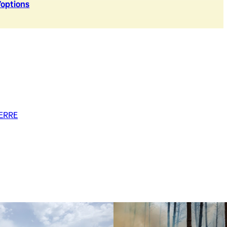
’option
s
ERRE