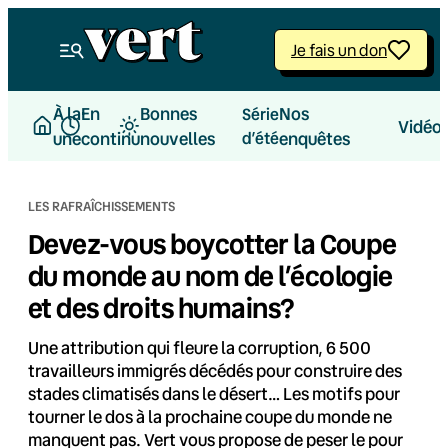
Aller
au
Je fais un don
contenu
À la
En
Bonnes
Nos
Série
Vidéo
une
continu
nouvelles
d’été
enquêtes
LES RAFRAÎCHISSEMENTS
Devez-vous boycotter la Coupe
du monde au nom de l’écologie
et des droits humains?
Une attribution qui fleure la corruption, 6 500
travailleurs immigrés décédés pour construire des
stades climatisés dans le désert… Les motifs pour
tourner le dos à la prochaine coupe du monde ne
manquent pas. Vert vous propose de peser le pour