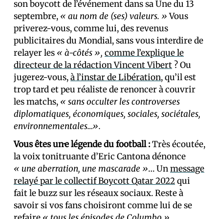
son boycott de l’événement dans sa Une du 13
septembre,
« au nom de (ses) valeurs. »
Vous
priverez-vous, comme lui, des revenus
publicitaires du Mondial, sans vous interdire de
relayer les
« à-côtés »,
comme l’explique le
directeur de la rédaction Vincent Vibert
? Ou
jugerez-vous,
à l’instar de Libération
, qu’il est
trop tard et peu réaliste de renoncer à couvrir
les matchs,
« sans occulter les controverses
diplomatiques, économiques, sociales, sociétales,
environnementales…».
Vous êtes un·e légende du football :
Très écoutée,
la voix tonitruante d’Eric Cantona dénonce
« une aberration, une mascarade »
… Un
message
relayé par le collectif Boycott Qatar 2022
qui
fait le buzz sur les réseaux sociaux. Reste à
savoir si vos fans choisiront comme lui de se
refaire
« tous les épisodes de Columbo ».