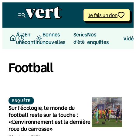
Je fais un don
À la
En
Bonnes
Nos
Séries
Vidé
une
continu
nouvelles
d’été
enquêtes
Football
ENQUÊTE
Sur l’écologie, le monde du
football reste sur la touche :
«L’environnement est la dernière
roue du carrosse»