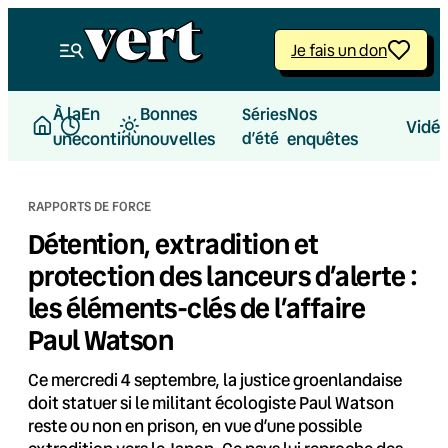
Aller
au
Je fais un don
contenu
À la
En
Bonnes
Nos
Séries
Vidé
une
continu
nouvelles
d’été
enquêtes
RAPPORTS DE FORCE
Détention, extradition et
protection des lanceurs d’alerte :
les éléments-clés de l’affaire
Paul Watson
Ce mercredi 4 septembre, la justice groenlandaise
doit statuer si le militant écologiste Paul Watson
reste ou non en prison, en vue d’une possible