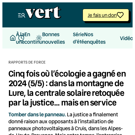
Aller
au
Je fais un don
contenu
À la
En
Bonnes
Nos
Série
Vidéo
une
continu
nouvelles
d’été
enquêtes
RAPPORTS DE FORCE
Cinq fois où l’écologie a gagné en
2024 (5/5) : dans la montagne de
Lure, la centrale solaire retoquée
par la justice… mais en service
Tomber dans le panneau.
La justice a finalement
donné raison aux opposants à l’installation de
panneaux photovoltaïques à Cruis, dans les Alpes-