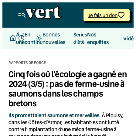
Aller
au
Je fais un don
contenu
À la
En
Bonnes
Nos
Séries
Vidé
une
continu
nouvelles
d’été
enquêtes
RAPPORTS DE FORCE
Cinq fois où l’écologie a gagné en
2024 (3/5) : pas de ferme-usine à
saumons dans les champs
bretons
Ils promettaient saumons et merveilles.
À Plouisy,
dans les Côtes-d’Armor, les habitant·es ont lutté
contre l’implantation d’une méga ferme-usine à