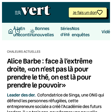
Aller
au
Je fais un don
contenu
À la
En
Bonnes
Nos
Séries
Vidé
une
continu
nouvelles
d’été
enquêtes
CHALEURS ACTUELLES
Alice Barbe : face à l’extrême
droite, «on n’est pas là pour
prendre le thé, on est là pour
prendre le pouvoir»
Leader des der.
Cofondatrice de Singa, une ONG qui
défend les personnes réfugiées, cette
entrepreneure sociale a créé l’Académie des futurs