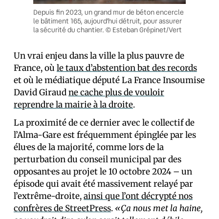
Depuis fin 2023, un grand mur de béton encercle
le bâtiment 165, aujourd’hui détruit, pour assurer
la sécurité du chantier. © Esteban Grépinet/Vert
Un vrai enjeu dans la ville la plus pauvre de
France, où
le taux d’abstention bat des records
et où le médiatique député La France Insoumise
David Giraud
ne cache plus de vouloir
reprendre la mairie à la droite
.
La proximité de ce dernier avec le collectif de
l’Alma-Gare est fréquemment épinglée par les
élu·es de la majorité, comme lors de la
perturbation du conseil municipal par des
opposant·es au projet le 10 octobre 2024 – un
épisode qui avait été massivement relayé par
l’extrême-droite,
ainsi que l’ont décrypté nos
confrères de StreetPress
.
«Ça nous met la haine,