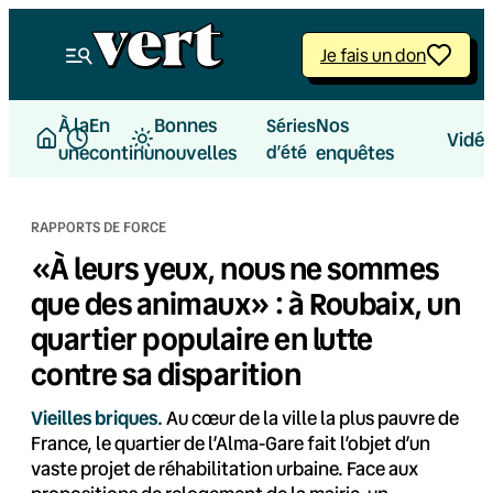
Aller
au
Je fais un don
contenu
À la
En
Bonnes
Nos
Séries
Vidé
une
continu
nouvelles
d’été
enquêtes
RAPPORTS DE FORCE
«À leurs yeux, nous ne sommes
que des animaux» : à Roubaix, un
quartier populaire en lutte
contre sa disparition
Vieilles briques.
Au cœur de la ville la plus pauvre de
France, le quartier de l’Alma-Gare fait l’objet d’un
vaste projet de réhabilitation urbaine. Face aux