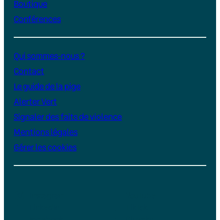
Boutique
Conférences
Qui sommes-nous ?
Contact
Le guide de la pige
Alerter Vert
Signaler des faits de violence
Mentions légales
Gérer les cookies
Instagram
YouTube
LinkedIn
TikTok
Facebook
Bluesky