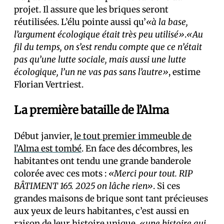
projet. Il assure que les briques seront
réutilisées. L’élu pointe aussi qu’
«à la base,
l’argument écologique était très peu utilisé»
.
«Au
fil du temps, on s’est rendu compte que ce n’était
pas qu’une lutte sociale, mais aussi une lutte
écologique, l’un ne vas pas sans l’autre»
, estime
Florian Vertriest.
La première bataille de l’Alma
Début janvier,
le tout premier immeuble de
l’Alma est tombé
. En face des décombres, les
habitant·es ont tendu une grande banderole
colorée avec ces mots :
«Merci pour tout. RIP
BÂTIMENT 165. 2025 on lâche rien»
. Si ces
grandes maisons de brique sont tant précieuses
aux yeux de leurs habitant·es, c’est aussi en
raison de leur histoire unique,
«une histoire qui