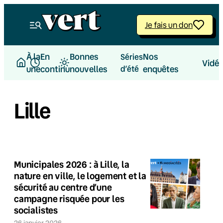
Je fais un don
À la
En
Bonnes
Nos
Séries
Vidé
une
continu
nouvelles
d’été
enquêtes
Lille
Municipales 2026 : à Lille, la
nature en ville, le logement et la
sécurité au centre d’une
campagne risquée pour les
socialistes