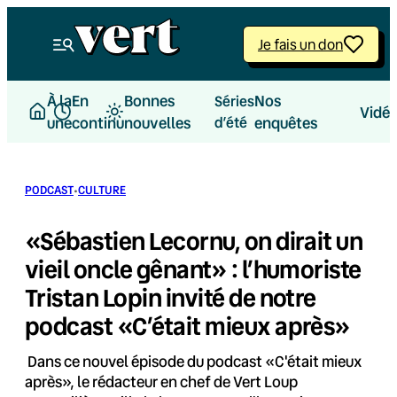
Aller
au
Je fais un don
contenu
À la
En
Bonnes
Nos
Séries
Vidé
une
continu
nouvelles
d’été
enquêtes
·
PODCAST
CULTURE
«Sébastien Lecornu, on dirait un
vieil oncle gênant» : l’humoriste
Tristan Lopin invité de notre
podcast «C’était mieux après»
Dans ce nouvel épisode du podcast «C'était mieux
après», le rédacteur en chef de Vert Loup