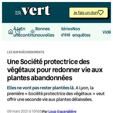
Aller
au
Je fais un don
contenu
À la
En
Bonnes
Nos
Séries
Vidé
une
continu
nouvelles
d’été
enquêtes
LES RAFRAÎCHISSEMENTS
Une Société protectrice des
végétaux pour redonner vie aux
plantes abandonnées
Elles ne vont pas rester plantées là.
A Lyon, la
première « Société protectrice des végétaux » veut
offrir une seconde vie aux plantes délaissées.
09 mars 2021 à 10h55
|
Par
Loup Espargilière