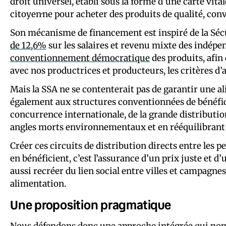
droit universel, établi sous la forme d’une carte vita
citoyen·ne pour acheter des produits de qualité, c
Son mécanisme de financement est inspiré de la Sécur
de 12,6%
sur les salaires et revenu mixte des indépen
conventionnement démocratique
des produits, afin
avec nos productrices et producteurs, les critères d’
Mais la SSA ne se contenterait pas de garantir une al
également aux structures conventionnées de bénéfici
concurrence internationale, de la grande distributio
angles morts environnementaux et en rééquilibrant 
Créer ces circuits de distribution directs entre les 
en bénéficient, c’est l’assurance d’un prix juste et 
aussi recréer du lien social entre villes et campagne
alimentation.
Une proposition pragmatique
Nous défendons donc une approche intégrée qui non 