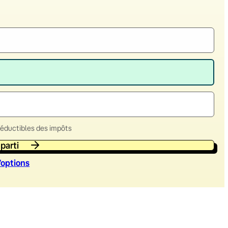
déductibles des impôts
 parti
’option
s