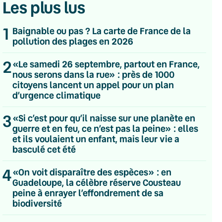
Les plus lus
1
Baignable ou pas ? La carte de France de la
pollution des plages en 2026
2
«Le samedi 26 septembre, partout en France,
nous serons dans la rue» : près de 1000
citoyens lancent un appel pour un plan
d’urgence climatique
3
«Si c’est pour qu’il naisse sur une planète en
guerre et en feu, ce n’est pas la peine» : elles
et ils voulaient un enfant, mais leur vie a
basculé cet été
4
«On voit disparaître des espèces» : en
Guadeloupe, la célèbre réserve Cousteau
peine à enrayer l’effondrement de sa
💌 Inscrivez-vous à nos newsletters
biodiversité
Quotidienne