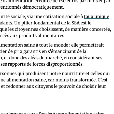
le d’alimentation créditée de 150 euros par mois et par
onventionnés démocratiquement.
ité sociale, via une cotisation sociale à
taux unique
dants. Un pilier fondamental de la SSA est le
 que les citoyen·nes choisissent, de manière concertée,
accès aux produits alimentaires.
imentation saine à tout le monde : elle permettrait
er de prix garantis en s’émancipant de la
n, et donc des aléas du marché, en considérant ses
ses rapports de forces disproportionnés.
personnes qui produisent notre nourriture et celles qui
d’une alimentation saine, car moins transformée. C’est
s et redonner aux citoyens le pouvoir de choisir leur
seulement assure l’accès à une alimentation saine