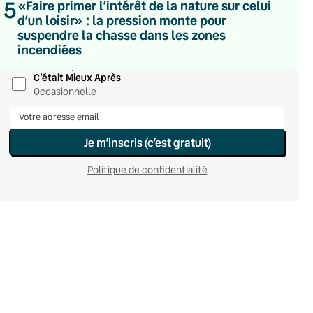
5
«Faire primer l’intérêt de la nature sur celui
Du lundi au vendredi
d’un loisir» : la pression monte pour
Hebdomadaire
suspendre la chasse dans les zones
Le samedi
incendiées
Chaleurs Actuelles
Une fois par mois
C’était Mieux Après
Occasionnelle
Je m’inscris (c’est gratuit)
Politique de confidentialité