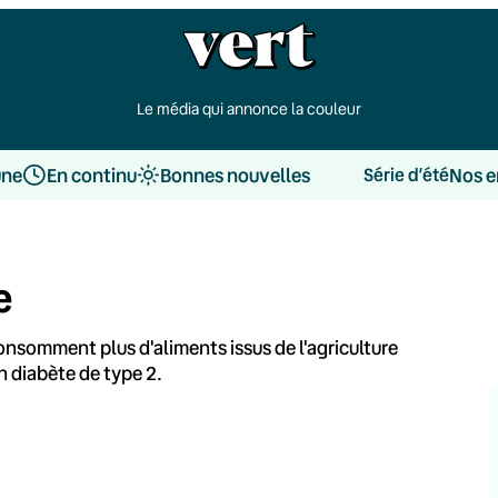
Le média qui annonce la couleur
une
En continu
Bonnes nouvelles
Nos e
Série d’été
e
onsomment plus d'aliments issus de l'agriculture
n diabète de type 2.