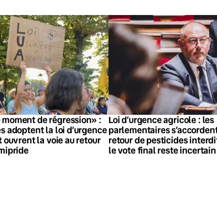
 moment de régression» :
Loi d’urgence agricole : les
s adoptent la loi d’urgence
parlementaires s’accordent
t ouvrent la voie au retour
retour de pesticides interd
amipride
le vote final reste incertain