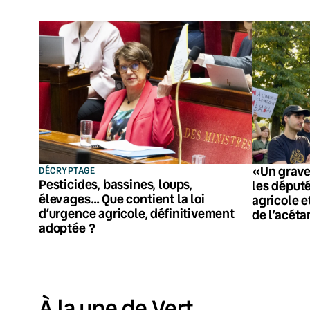
«Un grave
DÉCRYPTAGE
Pesticides, bassines, loups,
les député
élevages… Que contient la loi
agricole e
d’urgence agricole, définitivement
de l’acét
adoptée ?
À la une de Vert