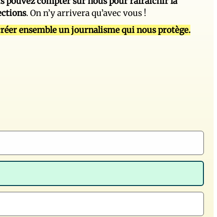
s pouvez compter sur nous pour rafraîchir la
ections
. On n’y arrivera qu’avec vous !
réer ensemble un journalisme qui nous protège.