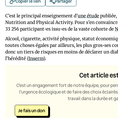
Copier le lien
Partager
C’est le principal enseignement d’
une étude
publiée, 
Nutrition and Physical Activity. Pour s’en convaincre
33 256 participant•es issu•es de la vaste cohorte de
N
Alcool, cigarette, activité physique, statut économi
toutes choses égales par ailleurs, les plus gros•ses 
donc un tiers de risques en moins de déclarer un diab
l’hérédité (
Inserm
).
Cet article es
C’est un engagement fort de notre équipe, pour per
l’urgence écologique et de faire des choix éclairés
travail dans la durée et 
Je fais un don