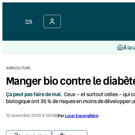
Aller
au
contenu
Menu
À la 
AGRICULTURE
Manger bio contre le diabèt
Ça peut pas faire de mal.
Ceux – et surtout celles – qui c
biologique ont 35 % de risques en moins de développer u
12 novembre 2020 à 15h08
|
Par
Loup Espargilière