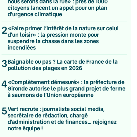
nous serons dans la rue» : près de 1000
citoyens lancent un appel pour un plan
d’urgence climatique
2
«Faire primer l’intérêt de la nature sur celui
d’un loisir» : la pression monte pour
suspendre la chasse dans les zones
incendiées
3
Baignable ou pas ? La carte de France de la
pollution des plages en 2026
4
«Complètement démesuré» : la préfecture de
Gironde autorise le plus grand projet de ferme
à saumons de l’Union européenne
5
Vert recrute : journaliste social media,
secrétaire de rédaction, chargé
💌 Inscrivez-vous à nos newsletters
d’administration et de finances… rejoignez
notre équipe !
Quotidienne
Du lundi au vendredi