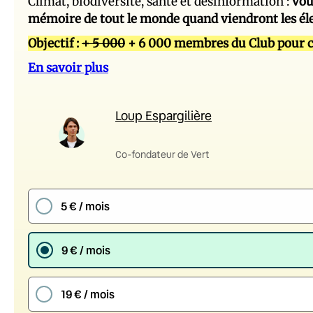
Climat, biodiversité, santé et désinformation :
vou
mémoire de tout le monde quand viendront les él
Objectif :
+ 5 000
+ 6 000 membres du Club pour c
En savoir plus
Loup Espargilière
Co-fondateur de Vert
5 € / mois
9 € / mois
19 € / mois