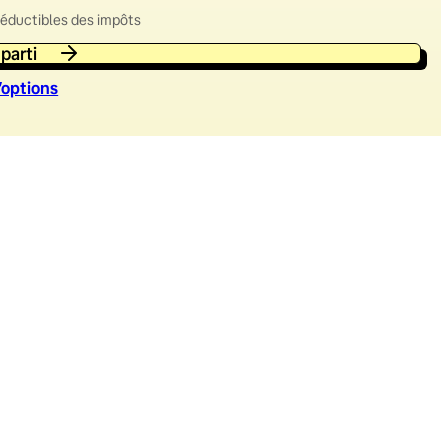
déductibles des impôts
 parti
’option
s