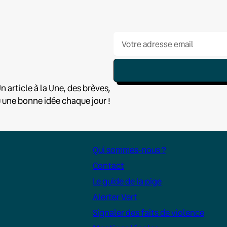
n article à la Une, des brèves,
u une bonne idée chaque jour !
Qui sommes-nous ?
Contact
Le guide de la pige
Alerter Vert
Signaler des faits de violence