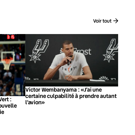
Voir tout
Victor Wembanyama : «J’ai une
certaine culpabilité à prendre autant
ert :
l’avion»
ouvelle
ie