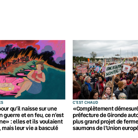
ES
C'EST CHAUD
pour qu’il naisse sur une
«Complètement démesuré»
 guerre et en feu, ce n’est
préfecture de Gironde auto
ne» : elles et ils voulaient
plus grand projet de ferme
, mais leur vie a basculé
saumons de l’Union euro