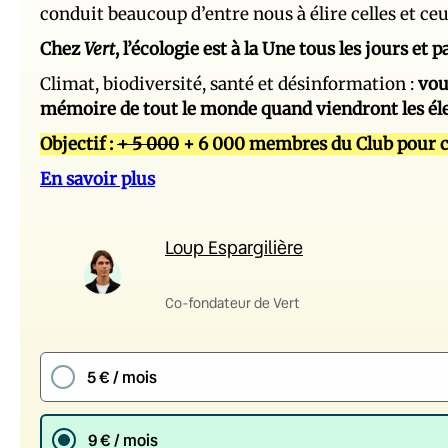
conduit beaucoup d’entre nous à élire celles et ce
Chez
Vert
, l’écologie est à la Une tous les jours et
Climat, biodiversité, santé et désinformation :
vou
mémoire de tout le monde quand viendront les él
Objectif :
+ 5 000
+ 6 000 membres du Club pour c
En savoir plus
Loup Espargilière
Co-fondateur de Vert
5 € / mois
9 € / mois