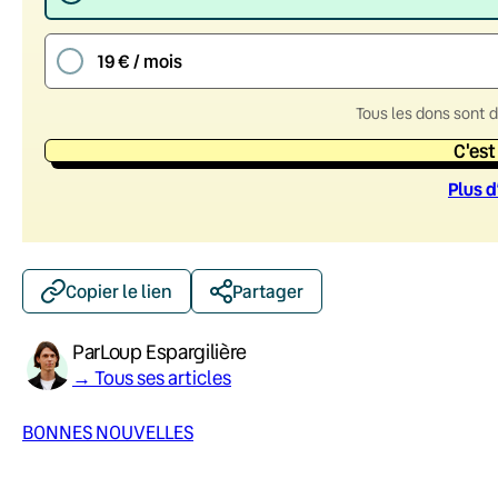
19 € / mois
Tous les dons sont 
C'est
Plus d
Copier le lien
Partager
Par
Loup Espargilière
→ Tous ses articles
BONNES NOUVELLES