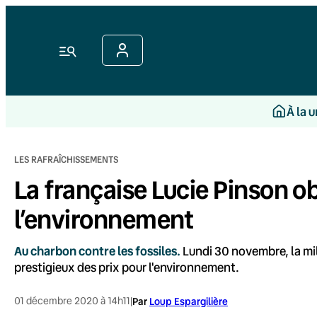
Aller
au
contenu
Menu
À la 
LES RAFRAÎCHISSEMENTS
La française Lucie Pinson o
l’environnement
Au charbon contre les fossiles.
Lundi 30 novembre, la mil
prestigieux des prix pour l'environnement.
01 décembre 2020 à 14h11
|
Par
Loup Espargilière