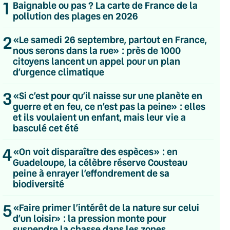
1
Baignable ou pas ? La carte de France de la
pollution des plages en 2026
2
«Le samedi 26 septembre, partout en France,
nous serons dans la rue» : près de 1000
citoyens lancent un appel pour un plan
d’urgence climatique
3
«Si c’est pour qu’il naisse sur une planète en
guerre et en feu, ce n’est pas la peine» : elles
et ils voulaient un enfant, mais leur vie a
basculé cet été
4
«On voit disparaître des espèces» : en
Guadeloupe, la célèbre réserve Cousteau
peine à enrayer l’effondrement de sa
biodiversité
5
«Faire primer l’intérêt de la nature sur celui
💌 Inscrivez-vous à nos newsletters
d’un loisir» : la pression monte pour
suspendre la chasse dans les zones
Quotidienne