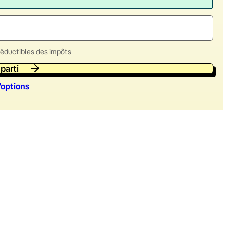
déductibles des impôts
 parti
’option
s