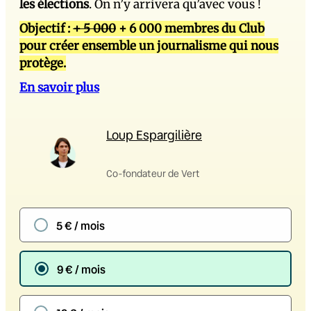
les élections
. On n’y arrivera qu’avec vous !
Objectif :
+ 5 000
+ 6 000 membres du Club
pour créer ensemble un journalisme qui nous
protège.
En savoir plus
Loup Espargilière
Co-fondateur de Vert
5 € / mois
9 € / mois