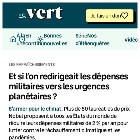
Aller
au
Je fais un don
contenu
À la
En
Bonnes
Nos
Série
Vidéo
une
continu
nouvelles
d’été
enquêtes
LES RAFRAÎCHISSEMENTS
Et si l’on redirigeait les dépenses
militaires vers les urgences
planétaires ?
S'armer pour le climat.
Plus de 50 lauréat·es du prix
Nobel proposent à tous les États du monde de
réduire leurs dépenses militaires de 2 % par an pour
lutter contre le réchauffement climatique et les
pandémies.