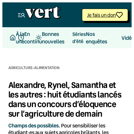
Aller
au
Je fais un don
contenu
À la
En
Bonnes
Nos
Séries
Vidé
une
continu
nouvelles
d’été
enquêtes
·
AGRICULTURE
ALIMENTATION
Alexandre, Rynel, Samantha et
les autres : huit étudiants lancés
dans un concours d’éloquence
sur l’agriculture de demain
Champs des possibles.
Pour sensibiliser les
étudiant·es aux sujets agricoles brûlants, les