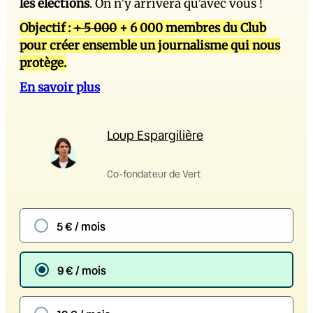
les élections
. On n’y arrivera qu’avec vous !
Objectif :
+ 5 000
+ 6 000 membres du Club
pour créer ensemble un journalisme qui nous
protège.
En savoir plus
Loup Espargilière
Co-fondateur de Vert
5 € / mois
9 € / mois