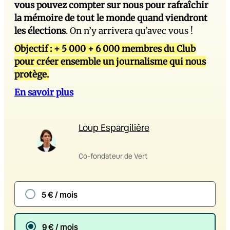
vous pouvez compter sur nous pour rafraîchir
la mémoire de tout le monde quand viendront
les élections
. On n’y arrivera qu’avec vous !
Objectif :
+ 5 000
+ 6 000 membres du Club
pour créer ensemble un journalisme qui nous
protège.
En savoir plus
Loup Espargilière
Co-fondateur de Vert
5 € / mois
9 € / mois