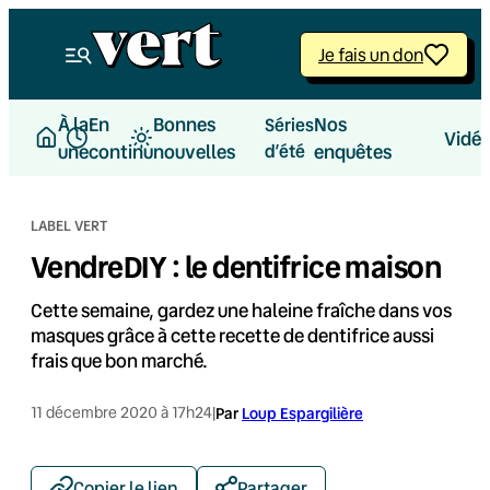
Aller
au
Je fais un don
contenu
À la
En
Bonnes
Nos
Séries
Vidé
une
continu
nouvelles
d’été
enquêtes
LABEL VERT
VendreDIY : le dentifrice maison
Cette semaine, gardez une haleine fraîche dans vos
masques grâce à cette recette de dentifrice aussi
frais que bon marché.
11 décembre 2020 à 17h24
|
Par
Loup Espargilière
Copier le lien
Partager