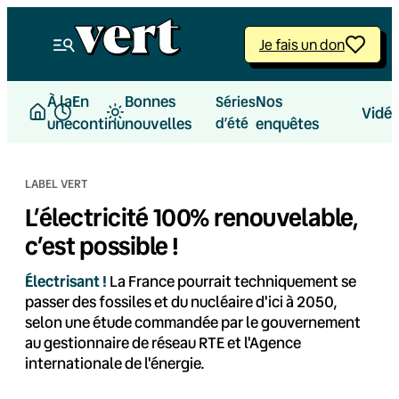
Aller
au
Je fais un don
contenu
À la
En
Bonnes
Nos
Séries
Vidé
une
continu
nouvelles
d’été
enquêtes
LABEL VERT
L’électricité 100% renouvelable,
c’est possible !
Électrisant !
La France pourrait techniquement se
passer des fossiles et du nucléaire d'ici à 2050,
selon une étude commandée par le gouvernement
au gestionnaire de réseau RTE et l'Agence
internationale de l'énergie.