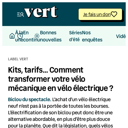
Aller
au
Je fais un don
contenu
À la
En
Bonnes
Nos
Séries
Vidé
une
continu
nouvelles
d’été
enquêtes
LABEL VERT
Kits, tarifs… Comment
transformer votre vélo
mécanique en vélo électrique ?
Biclou du spectacle.
L’achat d’un vélo électrique
neuf n’est pas à la portée de toutes les bourses.
L’électrification de son biclou peut donc être une
alternative abordable, en plus d’être plus douce
pour la planète. Que dit la législation, quels vélos