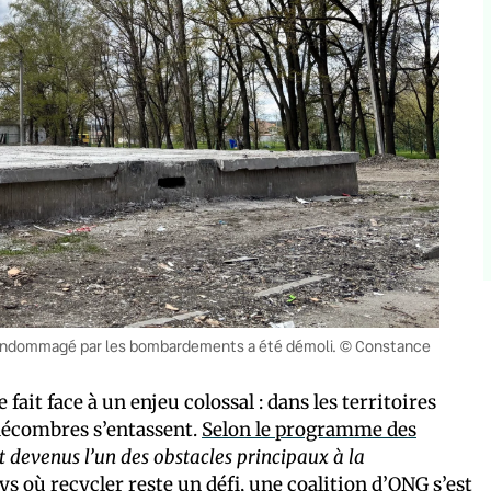
ble endommagé par les bombardements a été démoli. © Constance
fait face à un enjeu colossal : dans les territoires
 décombres s’entassent.
Selon le programme des
t devenus l’un des obstacles principaux à la
ys où recycler reste un défi, une coalition d’ONG s’est