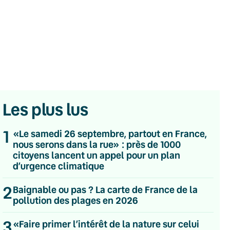
Les plus lus
1
«Le samedi 26 septembre, partout en France,
nous serons dans la rue» : près de 1000
citoyens lancent un appel pour un plan
d’urgence climatique
💌 Inscrivez-vous à nos newsletters
2
Baignable ou pas ? La carte de France de la
pollution des plages en 2026
Quotidienne
Du lundi au vendredi
3
«Faire primer l’intérêt de la nature sur celui
Hebdomadaire