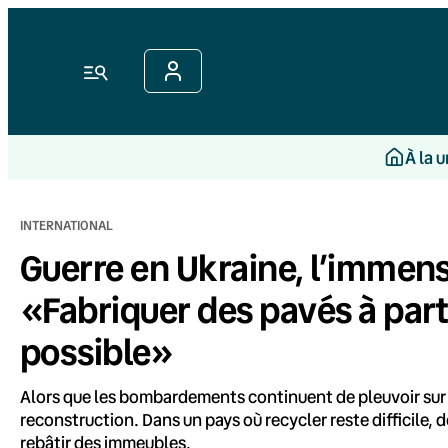
Aller
au
contenu
Menu
À la 
INTERNATIONAL
Guerre en Ukraine, l’immense
«Fabriquer des pavés à part
possible»
Alors que les bombardements continuent de pleuvoir sur so
reconstruction. Dans un pays où recycler reste difficile, 
rebâtir des immeubles.