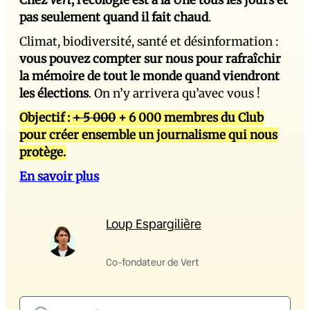
Chez
Vert
, l’écologie est à la Une tous les jours et
pas seulement quand il fait chaud
.
Climat, biodiversité, santé et désinformation :
vous pouvez compter sur nous pour rafraîchir
la mémoire de tout le monde quand viendront
les élections
. On n’y arrivera qu’avec vous !
Objectif :
+ 5 000
+ 6 000 membres du Club
pour créer ensemble un journalisme qui nous
protège.
En savoir plus
Loup Espargilière
Co-fondateur de Vert