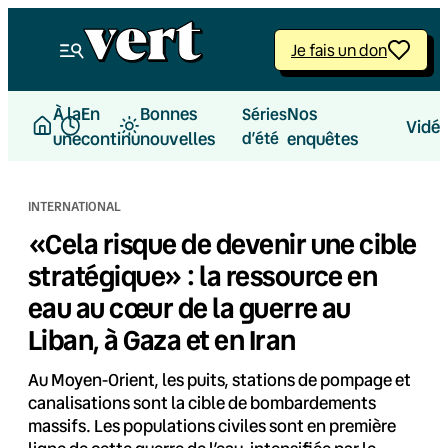
Aller
au
Je fais un don
contenu
À la
En
Bonnes
Nos
Séries
Vidé
une
continu
nouvelles
d’été
enquêtes
INTERNATIONAL
«Cela risque de devenir une cible
stratégique» : la ressource en
eau au cœur de la guerre au
Liban, à Gaza et en Iran
Au Moyen-Orient, les puits, stations de pompage et
canalisations sont la cible de bombardements
massifs. Les populations civiles sont en première