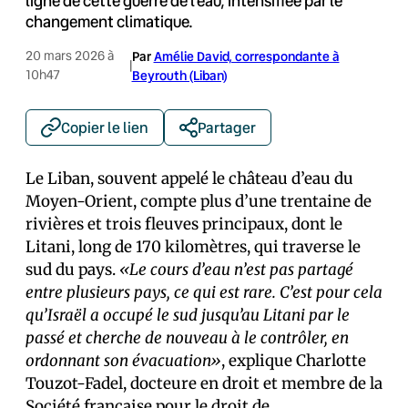
ligne de cette guerre de l’eau, intensifiée par le
changement climatique.
20 mars 2026 à
Par
Amélie David, correspondante à
|
10h47
Beyrouth (Liban)
Copier le lien
Partager
Le Liban, souvent appelé le château d’eau du
Moyen-Orient, compte plus d’une trentaine de
rivières et trois fleuves principaux, dont le
Litani, long de 170 kilomètres, qui traverse le
sud du pays.
«Le cours d’eau n’est pas partagé
entre plusieurs pays, ce qui est rare. C’est pour cela
qu’Israël a occupé le sud jusqu’au Litani par le
passé et cherche de nouveau à le contrôler, en
ordonnant son évacuation»
, explique Charlotte
Touzot-Fadel, docteure en droit et membre de la
Société française pour le droit de