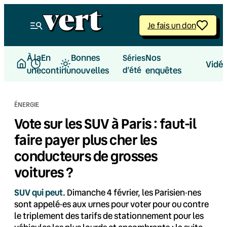
Aller
au
Je fais un don
contenu
À la
En
Bonnes
Nos
Séries
Vidé
une
continu
nouvelles
d’été
enquêtes
ÉNERGIE
Vote sur les SUV à Paris : faut-il
faire payer plus cher les
conducteurs de grosses
voitures ?
SUV qui peut.
Dimanche 4 février, les Parisien·nes
sont appelé·es aux urnes pour voter pour ou contre
le triplement des tarifs de stationnement pour les