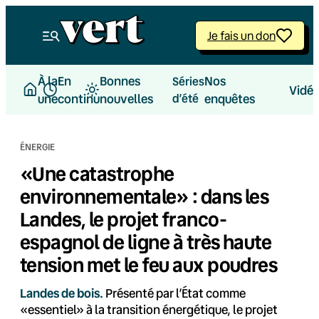
Aller
au
Je fais un don
contenu
À la
En
Bonnes
Nos
Séries
Vidé
une
continu
nouvelles
d’été
enquêtes
ÉNERGIE
«Une catastrophe
environnementale» : dans les
Landes, le projet franco-
espagnol de ligne à très haute
tension met le feu aux poudres
Landes de bois.
Présenté par l’État comme
«essentiel» à la transition énergétique, le projet