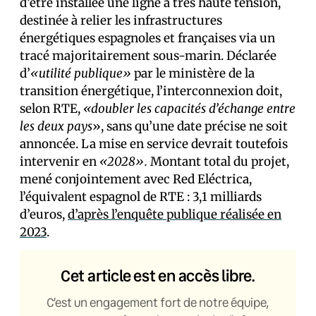
d’être installée une ligne à très haute tension,
destinée à relier les infrastructures
énergétiques espagnoles et françaises via un
tracé majoritairement sous-marin. Déclarée
d’
«utilité publique»
par le ministère de la
transition énergétique, l’interconnexion doit,
selon RTE,
«doubler les capacités d’échange entre
les deux pays
», sans qu’une date précise ne soit
annoncée. La mise en service devrait toutefois
intervenir en
«2028».
Montant total du projet,
mené conjointement avec Red Eléctrica,
l’équivalent espagnol de RTE : 3,1 milliards
d’euros,
d’après l’enquête publique réalisée en
2023
.
Cet article est en accès libre.
C’est un engagement fort de notre équipe,