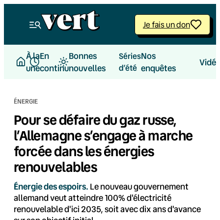
Aller
au
Je fais un don
contenu
À la
En
Bonnes
Nos
Séries
Vidé
une
continu
nouvelles
d’été
enquêtes
ÉNERGIE
Pour se défaire du gaz russe,
l’Allemagne s’engage à marche
forcée dans les énergies
renouvelables
Énergie des espoirs.
Le nouveau gouvernement
allemand veut atteindre 100% d'électricité
renouvelable d'ici 2035, soit avec dix ans d'avance