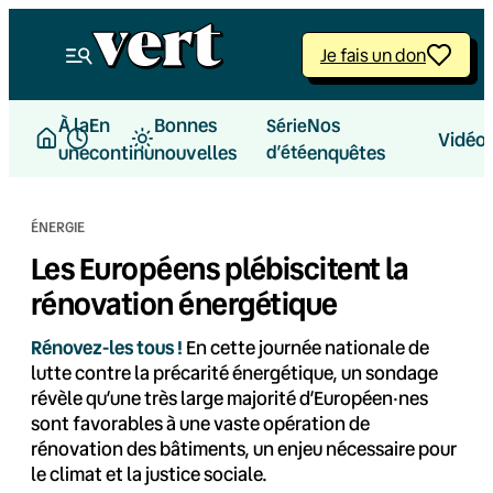
Aller
au
Je fais un don
contenu
À la
En
Bonnes
Nos
Série
Vidéo
une
continu
nouvelles
d’été
enquêtes
ÉNERGIE
Les Européens plébiscitent la
rénovation énergétique
Rénovez-les tous !
En cette journée nationale de
lutte contre la précarité énergétique, un sondage
révèle qu’une très large majorité d’Européen·nes
sont favorables à une vaste opération de
rénovation des bâtiments, un enjeu nécessaire pour
le climat et la justice sociale.