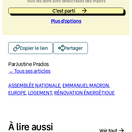
Tous les dons sont déductibles des impôts
C'est parti
Plus d’option
s
Copier le lien
Partager
Par
Justine Prados
→ Tous ses articles
ASSEMBLÉE NATIONALE
, 
EMMANUEL MACRON
, 
EUROPE
, 
LOGEMENT
, 
RÉNOVATION ÉNERGÉTIQUE
À lire aussi
Voir tout