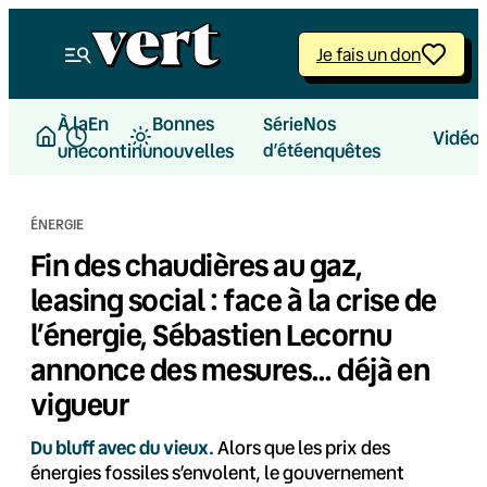
Aller
au
Je fais un don
contenu
À la
En
Bonnes
Nos
Série
Vidéo
une
continu
nouvelles
d’été
enquêtes
ÉNERGIE
Fin des chaudières au gaz,
leasing social : face à la crise de
l’énergie, Sébastien Lecornu
annonce des mesures… déjà en
vigueur
Du bluff avec du vieux.
Alors que les prix des
énergies fossiles s’envolent, le gouvernement