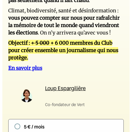
pas seulement quand il fait chaud
.
Climat, biodiversité, santé et désinformation :
vous pouvez compter sur nous pour rafraîchir
la mémoire de tout le monde quand viendront
les élections
. On n’y arrivera qu’avec vous !
Objectif :
+ 5 000
+ 6 000 membres du Club
pour créer ensemble un journalisme qui nous
protège.
En savoir plus
Loup Espargilière
Co-fondateur de Vert
5 € / mois