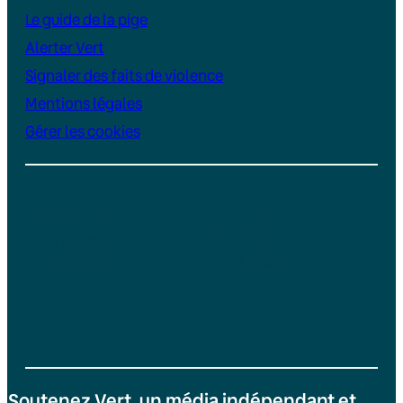
Le guide de la pige
Alerter Vert
Signaler des faits de violence
Mentions légales
Gérer les cookies
Instagram
YouTube
LinkedIn
TikTok
Facebook
Bluesky
Soutenez Vert, un média indépendant et