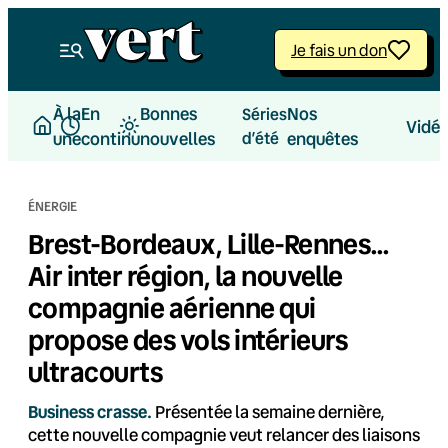
Aller
au
Je fais un don
contenu
À la
En
Bonnes
Nos
Séries
Vidé
une
continu
nouvelles
d’été
enquêtes
ÉNERGIE
Brest-Bordeaux, Lille-Rennes…
Air inter région, la nouvelle
compagnie aérienne qui
propose des vols intérieurs
ultracourts
Business crasse.
Présentée la semaine dernière,
cette nouvelle compagnie veut relancer des liaisons