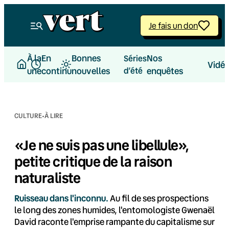
Aller
au
Je fais un don
contenu
À la
En
Bonnes
Nos
Séries
Vidé
une
continu
nouvelles
d’été
enquêtes
·
CULTURE
À LIRE
«Je ne suis pas une libellule»,
petite critique de la raison
naturaliste
Ruisseau dans l'inconnu.
Au fil de ses prospections
le long des zones humides, l'entomologiste Gwenaël
David raconte l'emprise rampante du capitalisme sur