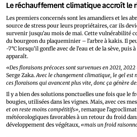
Le réchauffement climatique accroît le 
Les premiers concernés sont les amandiers et les abri
source de stress pour leurs propriétaires, car ils devi
survenir jusqu’au mois de mai. Cette vulnérabilité con
du bourgeon du plaqueminier – l’arbre à kakis. Il peut
-7°C lorsqu’il gonfle avec de l’eau et de la sève, puis 
apparaît.
«Des floraisons précoces sont survenues en 2021, 2022 et
Serge Zaka.
Avec le changement climatique, le gel est m
ces floraisons qui avancent plus vite, donc ça génère 
Il y a bien des solutions ponctuelles une fois que le f
bougies, utilisées dans les vignes. Mais, avec ces 
et on reste moins compétitifs»
, remarque l’agroclimato
météorologiques favorables à un retour du froid dans 
développement des végétaux,
«mais un froid raisonna