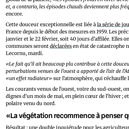
et, a contrario, les épisodes chauds deviennent plus fré
encore.
Cette douceur exceptionnelle est liée à
la série de jo
France depuis le début des mesures en 1959. Les précip
janvier et le 22 février, soit 40 jours d’affilée. Elle
communes seront
déclarées
en état de catastrophe n
Lecornu, mardi.
«Le fait qu’il ait beaucoup plu contribue à cette douce
perturbations venues de l’ouest a apporté de l’air de l’
«un effet radiateur»
sur l’atmosphère, qui réchauffe l
Les courants venus de l’ouest, voire du sud-ouest, o
dignes d’un mois de mai, en plein cœur de l’hiver ; et
polaire venu du nord.
«La végétation recommence à penser q
Résultat : une double inquiétude pour les agriculteur·