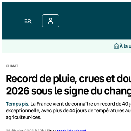
Aller
au
contenu
Menu
À la 
CLIMAT
Record de pluie, crues et do
2026 sous le signe du chan
Temps pis.
La France vient de connaître un record de 40 
exceptionnelle, avec plus de 44 jours de températures au
agriculteur·ices.
25 février 2026 à 10h45