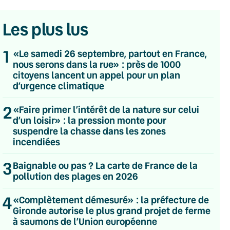
Les plus lus
1
«Le samedi 26 septembre, partout en France,
nous serons dans la rue» : près de 1000
citoyens lancent un appel pour un plan
d’urgence climatique
2
«Faire primer l’intérêt de la nature sur celui
d’un loisir» : la pression monte pour
suspendre la chasse dans les zones
incendiées
3
Baignable ou pas ? La carte de France de la
pollution des plages en 2026
💌 Inscrivez-vous à nos newsletters
4
«Complètement démesuré» : la préfecture de
Gironde autorise le plus grand projet de ferme
Quotidienne
à saumons de l’Union européenne
Du lundi au vendredi