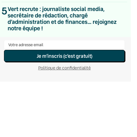
Hebdomadaire
5
Vert recrute : journaliste social media,
Le samedi
secrétaire de rédaction, chargé
Chaleurs Actuelles
d’administration et de finances… rejoignez
Une fois par mois
C’était Mieux Après
notre équipe !
Occasionnelle
Je m’inscris (c’est gratuit)
Politique de confidentialité