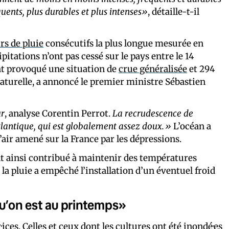
quents, plus durables et plus intenses»
, détaille-t-il
urs de pluie
consécutifs la plus longue mesurée en
itations n’ont pas cessé sur le pays entre le 14
s ont provoqué une situation de
crue généralisée
et 294
aturelle, a annoncé le premier ministre Sébastien
ur
, analyse Corentin Perrot.
La recrudescence de
Atlantique, qui est globalement assez doux.»
L’océan a
’air amené sur la France par les dépressions.
nt ainsi contribué à maintenir des températures
 la pluie a empêché l’installation d’un éventuel froid
u’on est au printemps»
ices. Celles et ceux dont les cultures ont été inondé·es